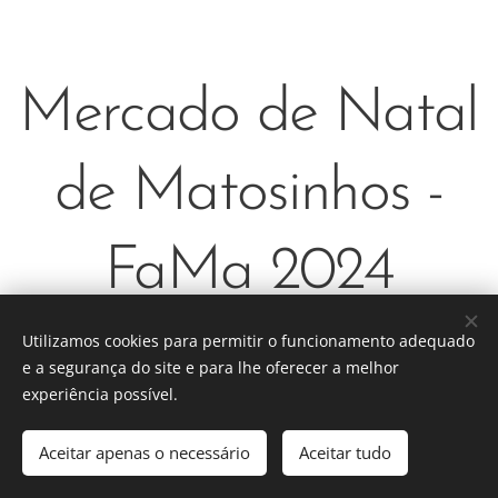
Mercado de Natal
de Matosinhos -
FaMa 2024
De 22/Nov a 23/Dez
Utilizamos cookies para permitir o funcionamento adequado
e a segurança do site e para lhe oferecer a melhor
experiência possível.
Aceitar apenas o necessário
Aceitar tudo